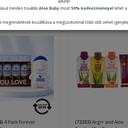
adunk!
Táblázat
ásul minden további
Aloe Baby
most
50% kedvezménnyel
lehet a 
Alapértelmezett
A megrendelések kiszállítása a megszokottnál több időt vehet igénybe
4)
4 Pack Forever
(72333)
Argi+ and Aloe