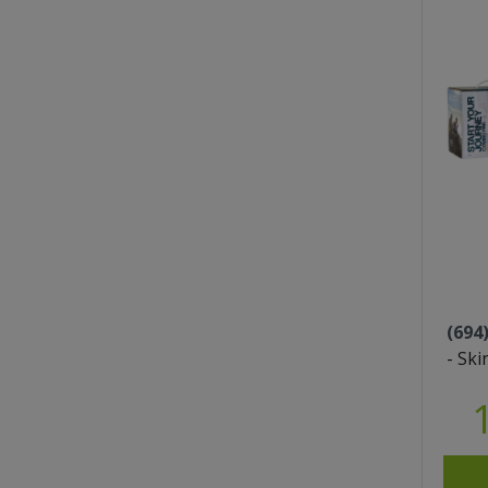
(694
- Sk