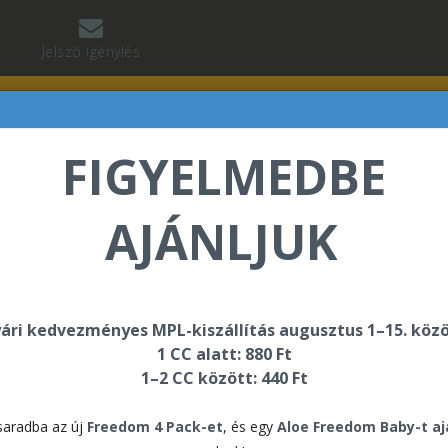
Jelszó igénylés
FIGYELMEDBE
AJÁNLJUK
vet Fabrice üdvözli Önt a Forever Living internetes áru
ári kedvezményes MPL-kiszállítás augusztus 1–15. közö
1 CC alatt: 880 Ft
1–2 CC között: 440 Ft
ségcsomagok
aradba az új
Freedom 4 Pack-et
, és egy
Aloe Freedom Baby-t a