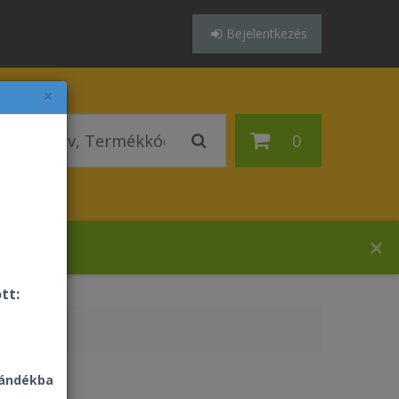
Bejelentkezés
×
0
házában!
tt:
jándékba