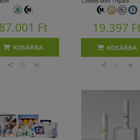
dom
Combo Mini Tripack
87.001 Ft
19.397 F
KOSÁRBA
KOSÁRBA