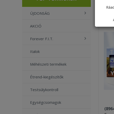
Ráad
ÚJDONSÁG
AKCIÓ
Forever F.I.T.
Italok
Méhészeti termékek
Étrend-kiegészítők
Testsúlykontroll
Egységcsomagok
(896