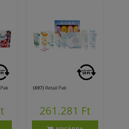
 Pak
(697)
Retail Pak
t
261.281 Ft