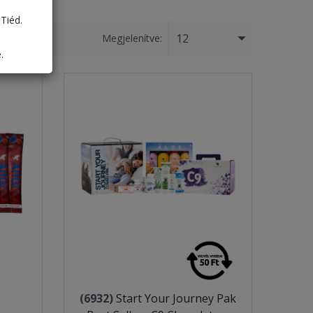
Tiéd.
12
Megjelenítve:
.
(6932)
Start Your Journey Pak