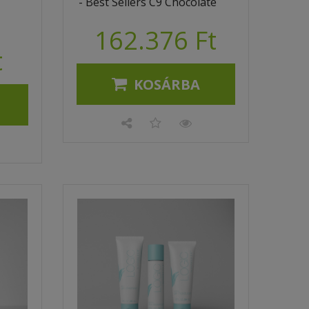
- Best Sellers C9 Chocolate
162.376 Ft
t
KOSÁRBA