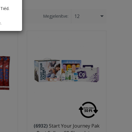
Tiéd.
12
Megjelenítve:
.
(6932)
Start Your Journey Pak