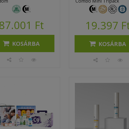
dom
Combo Mini Tripack
87.001 Ft
19.397 F
KOSÁRBA
KOSÁRBA