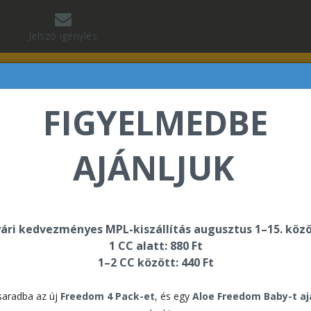
Jelszó igénylés
FIGYELMEDBE
AJÁNLJUK
vet Fabrice üdvözli Önt a Forever Living internetes áru
ári kedvezményes MPL-kiszállítás augusztus 1–15. közö
1 CC alatt: 880 Ft
1–2 CC között: 440 Ft
ségcsomagok
aradba az új
Freedom 4 Pack-et
, és egy
Aloe Freedom Baby-t a