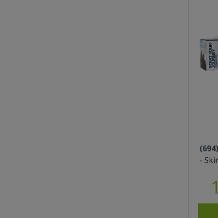
(694
- Sk