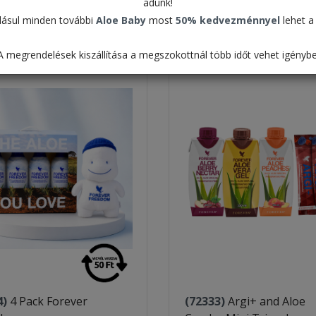
adunk!
Táblázat
ásul minden további
Aloe Baby
most
50% kedvezménnyel
lehet a 
Alapértelmezett
A megrendelések kiszállítása a megszokottnál több időt vehet igénybe
4)
4 Pack Forever
(72333)
Argi+ and Aloe