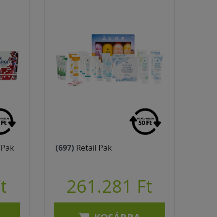
 Pak
(697)
Retail Pak
t
261.281 Ft