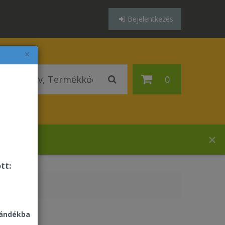
Bejelentkezés
×
0
házában!
tt:
jándékba