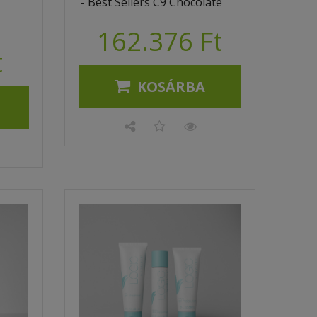
- Best Sellers C9 Chocolate
162.376 Ft
t
KOSÁRBA