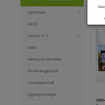
Ráad
ÚJDONSÁG
AKCIÓ
Forever F.I.T.
Italok
Méhészeti termékek
Étrend-kiegészítők
Testsúlykontroll
Egységcsomagok
(896