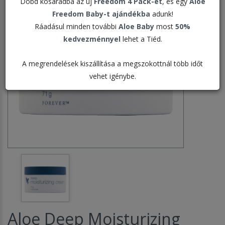
Dobd kosaradba az új
Freedom 4 Pack-et
, és egy
Aloe
Freedom Baby-t ajándékba
adunk!
Ráadásul minden további
Aloe Baby
most
50%
kedvezménnyel
lehet a Tiéd.
A megrendelések kiszállítása a megszokottnál több időt
vehet igénybe.
Aloe Deep Moisturizing