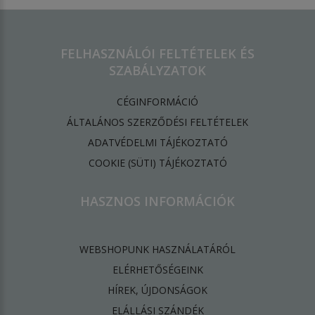
FELHASZNÁLÓI FELTÉTELEK ÉS
SZABÁLYZATOK
CÉGINFORMÁCIÓ
ÁLTALÁNOS SZERZŐDÉSI FELTÉTELEK
ADATVÉDELMI TÁJÉKOZTATÓ
​COOKIE (SÜTI) TÁJÉKOZTATÓ
HASZNOS INFORMÁCIÓK
WEBSHOPUNK HASZNÁLATÁRÓL
ELÉRHETŐSÉGEINK
HÍREK, ÚJDONSÁGOK
ELÁLLÁSI SZÁNDÉK