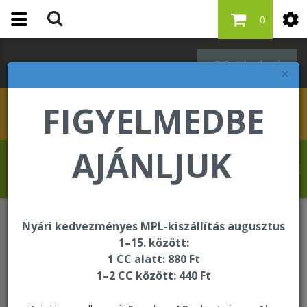
0
Bejelentkezés
×
FIGYELMEDBE
AJÁNLJUK
Drevet Fabrice üdvözli Önt a Forever
Living internetes áruházában!
Nyári kedvezményes MPL-kiszállítás augusztus
Bőrápolás
Aloe Deep Moisturizing Cream
1–15. között:
1 CC alatt: 880 Ft
1–2 CC között: 440 Ft