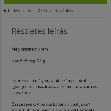
Kedvencekhez
Termék ajánlása
Részletes leírás
Mélyhidratáló krém
Nettó tömeg: 71 g
Intenzív esti mélyhidratáló krém, ujjaival
gyengéden masszírozza a krémet az arcára és
a nyakára.
Összetevők:
Aloe Barbadensis Leaf Juice*,
Aqua, Butylene Glycol, C12-15 Alkyl Benzoate,