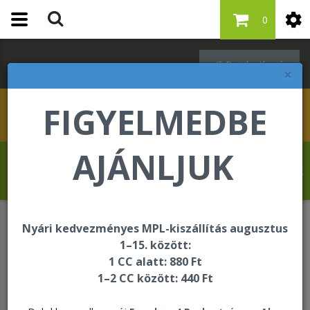
0
Bejelentkezés
×
FIGYELMEDBE
AJÁNLJUK
Drevet Fabrice üdvözli Önt a Forever
Living internetes áruházában!
Nyári kedvezményes MPL-kiszállítás augusztus
1–15. között:
Jelszó igénylés
1 CC alatt: 880 Ft
1–2 CC között: 440 Ft
Jelszó igénylés