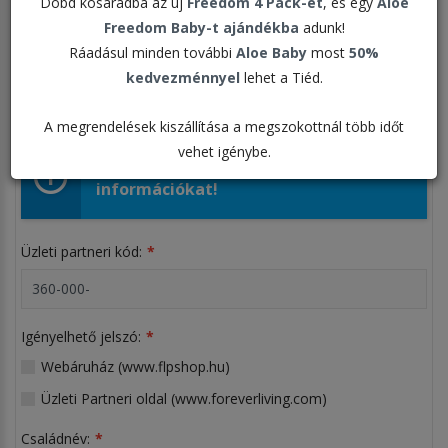
Dobd kosaradba az új
Freedom 4 Pack-et
, és egy
Aloe
Freedom Baby-t ajándékba
adunk!
ÜZLETI PARTNEREKNEK
Ráadásul minden további
Aloe Baby
most
50%
kedvezménnyel
lehet a Tiéd.
KISKERESKEDELMI VÁSÁRLÓKNAK
A megrendelések kiszállítása a megszokottnál több időt
vehet igénybe.
Kérem adja meg a szükséges
információkat!
Üzleti partneri kód:
Igényelhető jelszó:
Webáruház (www.flpshop.hu)
Üzleti Partneri oldal (www.foreverliving.com)
Családnév: