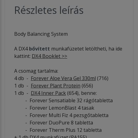
Részletes leírás
Body Balancing System
A DX4
bővített
munkafüzetet letöltheti, ha ide
kattint:
DX4 Booklet >>
A csomag tartalma:
4 db -
Forever Aloe Vera Gel 330ml
(716)
1 db -
Forever Plant Protein
(656)
1 db -
DX4 Inner Pack
(654), benne:
- Forever Sensatiable 32 rágótabletta
- Forever LemonBlast 4 tasak
- Forever Multi Fiz 4 pezsgőtabletta
- Forever DuoPure 8 tabletta
- Forever Therm Plus 12 tabletta
+ 1 db
DX4 munkafüzet
(PA155)