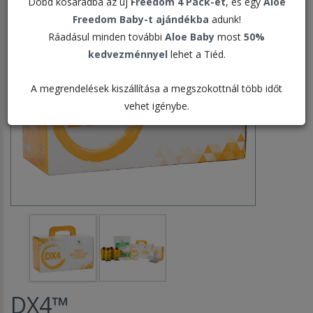
Dobd kosaradba az új
Freedom 4 Pack-et
, és egy
Aloe
Freedom Baby-t ajándékba
adunk!
Ráadásul minden további
Aloe Baby
most
50%
kedvezménnyel
lehet a Tiéd.
A megrendelések kiszállítása a megszokottnál több időt
vehet igénybe.
DX4™