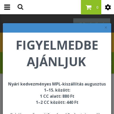
0
Bejelentkezés
×
FIGYELMEDBE
AJÁNLJUK
Drevet Fabrice üdvözli Önt a Forever
Living internetes áruházában!
Nyári kedvezményes MPL-kiszállítás augusztus
Forever F.I.T.
DX4
DX4™
1–15. között:
1 CC alatt: 880 Ft
1–2 CC között: 440 Ft