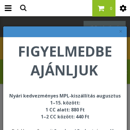
0
Bejelentkezés
×
FIGYELMEDBE
AJÁNLJUK
Drevet Fabrice üdvözli Önt a Forever
Living internetes áruházában!
Nyári kedvezményes MPL-kiszállítás augusztus
Italok
4 Pack Aloe Combo
1–15. között:
1 CC alatt: 880 Ft
1–2 CC között: 440 Ft