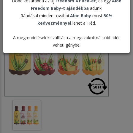
Dobd kosaradba az új
Freedom 4 Pack-et
, és egy
Aloe
Freedom Baby-t ajándékba
adunk!
Ráadásul minden további
Aloe Baby
most
50%
kedvezménnyel
lehet a Tiéd.
A megrendelések kiszállítása a megszokottnál több időt
vehet igénybe.