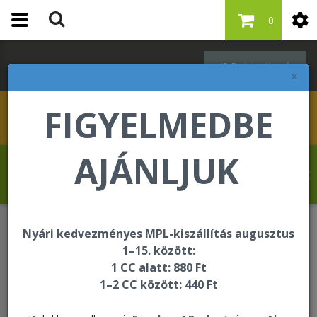
0
Bejelentkezés
×
FIGYELMEDBE
AJÁNLJUK
Drevet Fabrice üdvözli Önt a Forever
Living internetes áruházában!
Nyári kedvezményes MPL-kiszállítás augusztus
Italok
4 Pack Aloe Berry Nectar
1–15. között:
1 CC alatt: 880 Ft
1–2 CC között: 440 Ft