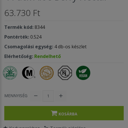
63.730 Ft
Termék kód:
8344
Pontérték:
0.524
Csomagolási egység:
4 db-os készlet
Elérhetőség:
Rendelhető
MENNYISÉG
KOSÁRBA