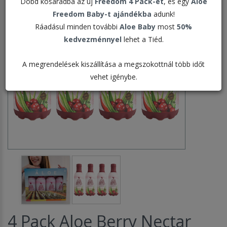
Dobd kosaradba az új
Freedom 4 Pack-et
, és egy
Aloe
Freedom Baby-t ajándékba
adunk!
Ráadásul minden további
Aloe Baby
most
50%
kedvezménnyel
lehet a Tiéd.
A megrendelések kiszállítása a megszokottnál több időt
vehet igénybe.
4 Pack Aloe Berry Nectar