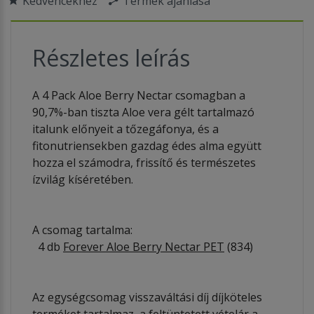
Kedvencekhez
Termék ajánlása
Részletes leírás
A 4 Pack Aloe Berry Nectar csomagban a
90,7%-ban tiszta Aloe vera gélt tartalmazó
italunk előnyeit a tőzegáfonya, és a
fitonutriensekben gazdag édes alma együtt
hozza el számodra, frissítő és természetes
ízvilág kíséretében.
A csomag tartalma:
4 db
Forever Aloe Berry Nectar PET
(834)
Az egységcsomag visszaváltási díj díjköteles
terméket tartalmaz, a feltüntetett vételár a