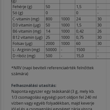
(g)
Fehérje (g)
50
1,5
-
Só (g)
0
0
-
C-vitamin (mg)
800
1000
24
30
D3 vitamin (µg)
50
1000
1,5
30
B6 vitamin (mg)
14
1000
0,42
26
B12 vitamin (µg)
25
1000
0,75
30
Folsav (µg)
2000
1000
60
30
L- Arginin (mg)
50000
-
1500
-
D ribóz (mg)
500
-
15,0
-
*NRV (napi beviteli referenciaérték felnőttek
számára)
Felhasználási utasítás:
Naponta egyszer egy teáskanál (3 g, mely kb.
1/3 csomagolási egység) port oldjon fel 240 ml
vízben vagy egyéb folyadékban, majd keverje
jól el és a csomagolási egységet zárja vissza.