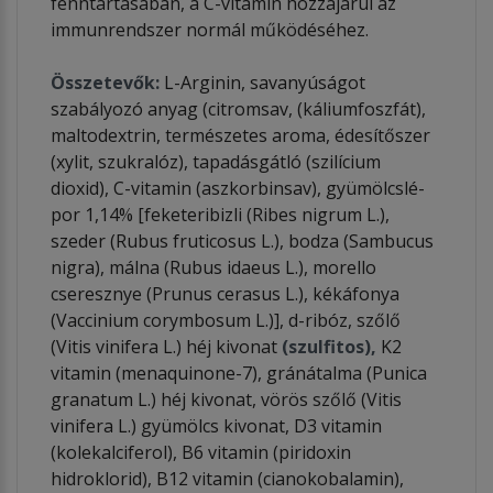
fenntartásában, a C-vitamin hozzájárul az
immunrendszer normál működéséhez.
Összetevők:
L-Arginin, savanyúságot
szabályozó anyag (citromsav, (káliumfoszfát),
maltodextrin, természetes aroma, édesítőszer
(xylit, szukralóz), tapadásgátló (szilícium
dioxid), C-vitamin (aszkorbinsav), gyümölcslé-
por 1,14% [feketeribizli (Ribes nigrum L.),
szeder (Rubus fruticosus L.), bodza (Sambucus
nigra), málna (Rubus idaeus L.), morello
cseresznye (Prunus cerasus L.), kékáfonya
(Vaccinium corymbosum L.)], d-ribóz, szőlő
(Vitis vinifera L.) héj kivonat
(szulfitos),
K2
vitamin (menaquinone-7), gránátalma (Punica
granatum L.) héj kivonat, vörös szőlő (Vitis
vinifera L.) gyümölcs kivonat, D3 vitamin
(kolekalciferol), B6 vitamin (piridoxin
hidroklorid), B12 vitamin (cianokobalamin),