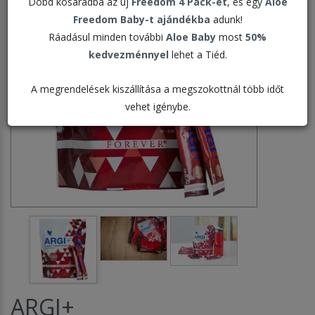
Dobd kosaradba az új
Freedom 4 Pack-et
, és egy
Aloe
Freedom Baby-t ajándékba
adunk!
Ráadásul minden további
Aloe Baby
most
50%
kedvezménnyel
lehet a Tiéd.
A megrendelések kiszállítása a megszokottnál több időt
vehet igénybe.
ARGI+