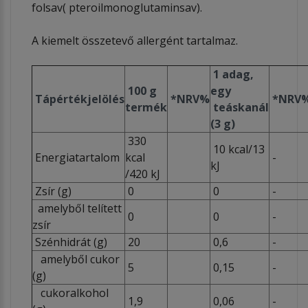
folsav( pteroilmonoglutaminsav).
A kiemelt összetevő allergént tartalmaz.
1 adag,
100 g
egy
Tápértékjelölés
*NRV%
*NRV
termék
teáskanál
(3 g)
330
10 kcal/13
Energiatartalom
kcal
-
kJ
/420 kJ
Zsír (g)
0
0
-
amelyből telített
0
0
-
zsír
Szénhidrát (g)
20
0,6
-
amelyből cukor
5
0,15
-
(g)
cukoralkohol
1,9
0,06
-