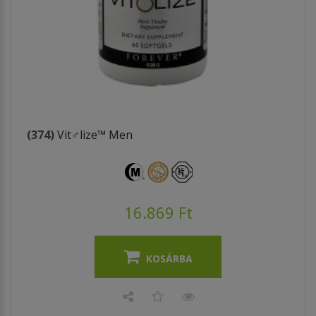
(374)
Vit♂lize™ Men
16.869 Ft
KOSÁRBA