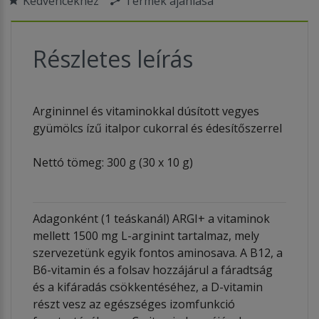
Kedvencekhez
Termék ajánlása
Részletes leírás
Argininnel és vitaminokkal dúsított vegyes
gyümölcs ízű italpor cukorral és édesítőszerrel
Nettó tömeg: 300 g (30 x 10 g)
Adagonként (1 teáskanál) ARGI+ a vitaminok
mellett 1500 mg L-arginint tartalmaz, mely
szervezetünk egyik fontos aminosava. A B12, a
B6-vitamin és a folsav hozzájárul a fáradtság
és a kifáradás csökkentéséhez, a D-vitamin
részt vesz az egészséges izomfunkció