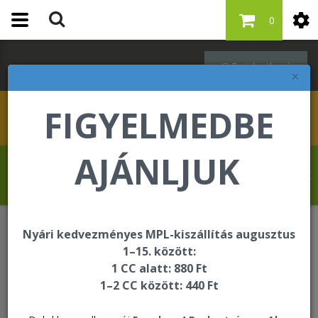
0
Bejelentkezés
×
FIGYELMEDBE
AJÁNLJUK
Drevet Fabrice üdvözli Önt a Forever
Living internetes áruházában!
Nyári kedvezményes MPL-kiszállítás augusztus
Lendületes életmód
ARGI+
1–15. között:
1 CC alatt: 880 Ft
1–2 CC között: 440 Ft