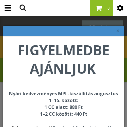
0
Bejelentkezés
×
FIGYELMEDBE
AJÁNLJUK
Drevet Fabrice üdvözli Önt a Forever
Living internetes áruházában!
Nyári kedvezményes MPL-kiszállítás augusztus
Oktatási és segédanyagok
1–15. között:
Kézikönyv, munkafüzet
1 CC alatt: 880 Ft
1–2 CC között: 440 Ft
Határidőnapló 2026 – Fekete műbőr