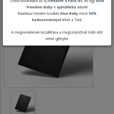
Dobd kosaradba az új
Freedom 4 Pack-et
, és egy
Aloe
Freedom Baby-t ajándékba
adunk!
Ráadásul minden további
Aloe Baby
most
50%
kedvezménnyel
lehet a Tiéd.
A megrendelések kiszállítása a megszokottnál több időt
vehet igénybe.