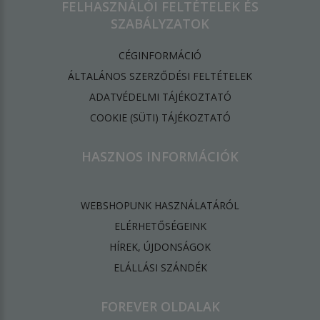
FELHASZNÁLÓI FELTÉTELEK ÉS
SZABÁLYZATOK
CÉGINFORMÁCIÓ
ÁLTALÁNOS SZERZŐDÉSI FELTÉTELEK
ADATVÉDELMI TÁJÉKOZTATÓ
​COOKIE (SÜTI) TÁJÉKOZTATÓ
HASZNOS INFORMÁCIÓK
WEBSHOPUNK HASZNÁLATÁRÓL
ELÉRHETŐSÉGEINK
HÍREK, ÚJDONSÁGOK
ELÁLLÁSI SZÁNDÉK
FOREVER OLDALAK