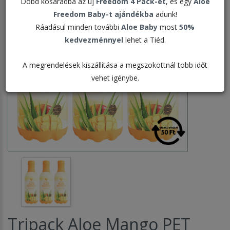
Dobd kosaradba az új
Freedom 4 Pack-et
, és egy
Aloe
Freedom Baby-t ajándékba
adunk!
Ráadásul minden további
Aloe Baby
most
50%
kedvezménnyel
lehet a Tiéd.
A megrendelések kiszállítása a megszokottnál több időt
vehet igénybe.
Tripack Aloe Mango PET