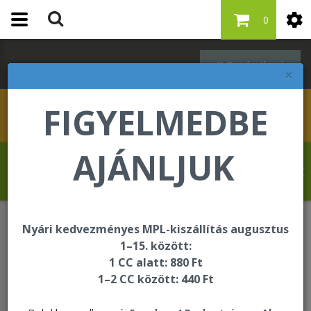
0
Bejelentkezés
×
FIGYELMEDBE
AJÁNLJUK
Drevet Fabrice üdvözli Önt a Forever
Living internetes áruházában!
Nyári kedvezményes MPL-kiszállítás augusztus
Egységcsomagok
Tripack Aloe Mango PET
1–15. között:
1 CC alatt: 880 Ft
1–2 CC között: 440 Ft