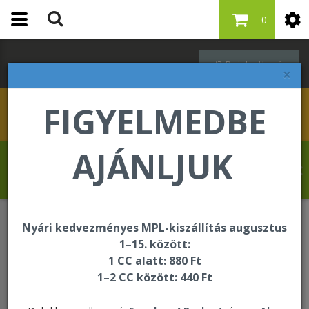
0
Bejelentkezés
×
FIGYELMEDBE
AJÁNLJUK
Drevet Fabrice üdvözli Önt a Forever
Living internetes áruházában!
Nyári kedvezményes MPL-kiszállítás augusztus
Egységcsomagok
1–15. között:
1 CC alatt: 880 Ft
1–2 CC között: 440 Ft
Egységcsomagok