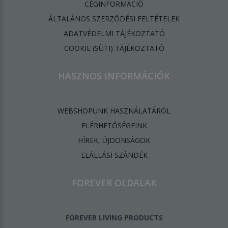
CÉGINFORMÁCIÓ
ÁLTALÁNOS SZERZŐDÉSI FELTÉTELEK
ADATVÉDELMI TÁJÉKOZTATÓ
​COOKIE (SÜTI) TÁJÉKOZTATÓ
HASZNOS INFORMÁCIÓK
WEBSHOPUNK HASZNÁLATÁRÓL
ELÉRHETŐSÉGEINK
HÍREK, ÚJDONSÁGOK
ELÁLLÁSI SZÁNDÉK
FOREVER OLDALAK
FOREVER LIVING PRODUCTS