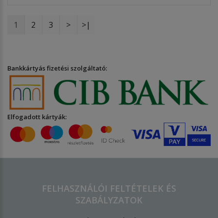
1
2
3
>
>|
Bankkártyás fizetési szolgáltató:
Elfogadott kártyák:
FELHASZNÁLÓI FELTÉTELEK ÉS
SZABÁLYZATOK