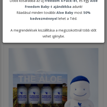
Dobd kosaradba az új
Freedom 4 Pack-et
, és egy
Aloe
Freedom Baby-t ajándékba
adunk!
Rendezés:
Ráadásul minden további
Aloe Baby
most
50%
kedvezménnyel
lehet a Tiéd.
Megjelenítve:
A megrendelések kiszállítása a megszokottnál több időt
vehet igénybe.